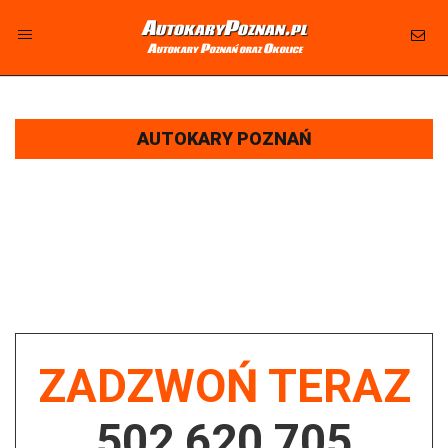
AutokaryPoznan.pl
Autokary Poznań oraz Okolice
AUTOKARY POZNAŃ - WYNAJEM AUTOKARÓW I
BUSÓW - ATRAKCYJNA CENA
AUTOKARY POZNAŃ
AUTOKARY, AUTOBUSY, BUSY OSOBOWE NA CELE TURYSTYCZNE,
WYCIECZKOWE, FIRMOWE, PRACOWNICZE NA WYNAJEM BUK
Firma oferująca wynajem autokarów, autobusów i busów osobowych z dojazdem do miejscowości Buk, zaprasza
do korzystania z naszych usług na różnego rodzaju wyjazdy - turystyczne, szkolne, firmowe wyjazdy integracyjne,
przewozy pracownicze, oraz potrzeby klubów sportowych. Oferujemy komfortowe i bezpieczne autokary, idealne
na wycieczki po Polsce i Europie. Nasza flota jest wyposażona w nowoczesne autokary, przystosowane do
długich podróży, z pełnym wyposażeniem, w tym klimatyzacją i systemami multimedialnymi.
ZADZWOŃ TERAZ
502 620 705