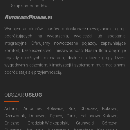
Skup samochodów
AutokaryPoznan.pl
Wynajem autokarów i busów to doskonałe rozwiązanie dla grup
podróżujących na wydarzenia, wycieczki lub spotkania
integracyjne. Oferujemy nowoczesne pojazdy, zapewniające
komfort, bezpieczeństwo i niezawodność. Nasza flota obejmuje
pojazdy o różnych rozmiarach, idealne dla każdej grupy. Dzięki
wygodnym siedzeniom, klimatyzacji i systemom multimedialnym,
podróż staje się przyjemnością.
OBSZAR
USŁUG
Antonin
Antoninek
Bolewice
Buk
Chodzież
Bukowo
Czerwonak
Dopiewo
Dębiec
Glinki
Fabianowo-Kotowo
Gniezno
Grodzisk Wielkopolski
Grunwald
Górczyn