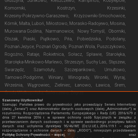
Głuszyna
Junikowo
Kleszczewo
Kampinos
Kobylepole
Komorniki
Kostrzyn
Krzesinki
Krzesiny-Pokrzywno-Garaszewo
Krzyżowniki-Smochowice
Kórnik
Malta
Luboń
Miłostowo
Morasko-Radojewo
Mosina
Murowana Goślina
Narmanowice
Nowy Tomyśl
Oborniki
Olszak
Piaski
Piątkowo
Piła
Pobiedziska
Podolany
Poznań Jeżyce
Poznań Ogrody
Poznań Wola
Puszczykowo
Rogoźno
Rataje
Rokietnica
Sołacz
Spławie
Starołęka
Starołęka-Minikowo-Marlewo
Strzeszyn
Suchy Las
Stęszew
Swarzędz
Szamotuły
Szczepankowo
Umultowo
Tarnowo Podgórne
Winiary
Winogrady
Wronki
Wyraj
Września
Wągrowiec
Zieliniec
Łanowo
Ławica
Śrem
Środa Wielkopolska
Świerczewo
Żegrze
Szanowny Użytkowniku!
Szanując Państwa prawo do prywatności jako prowadzący Serwis Internetowy
(dalej „Serwis”) oraz Administrator danych osobowych (dalej „Administrator”) w
rozumieniu Rozporządzenia Parlamentu Europejskiego i Rady (UE) 2016/679 z
Regulamin Serwisu
|
Polityka Ochrony Prywatności
|
dnia 27 kwietnia 2016 r. w sprawie ochrony osób fizycznych w związku z
przetwarzaniem danych osobowych i w sprawie swobodnego przepływu takich
Polityka Plików Cookies
|
Mapa strony
|
Inne
danych oraz uchylenia dyrektywy 95/46/WE (Dz.U.UE.L.2016.119.1 – ogólne
rozporządzenie o ochronie danych – dalej „RODO”), niniejszym przedstawiam
Politykę Ochrony Prywatności – więcej
, oraz