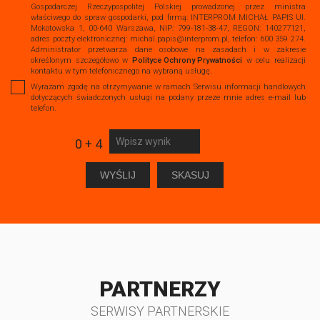
Gospodarczej Rzeczypospolitej Polskiej prowadzonej przez ministra
właściwego do spraw gospodarki, pod firmą: INTERPROM MICHAŁ PAPIS Ul.
Mokotowska 1, 00-640 Warszawa, NIP: 799-181-38-47, REGON: 140277121,
adres poczty elektronicznej: michal.papis@interprom.pl, telefon: 600 359 274.
Administrator przetwarza dane osobowe na zasadach i w zakresie
określonym szczegółowo w
Polityce Ochrony Prywatności
w celu realizacji
kontaktu w tym telefonicznego na wybraną usługę.
Wyrażam zgodę na otrzymywanie w ramach Serwisu informacji handlowych
dotyczących świadczonych usługi na podany przeze mnie adres e-mail lub
telefon.
0 + 4
PARTNERZY
SERWISY PARTNERSKIE