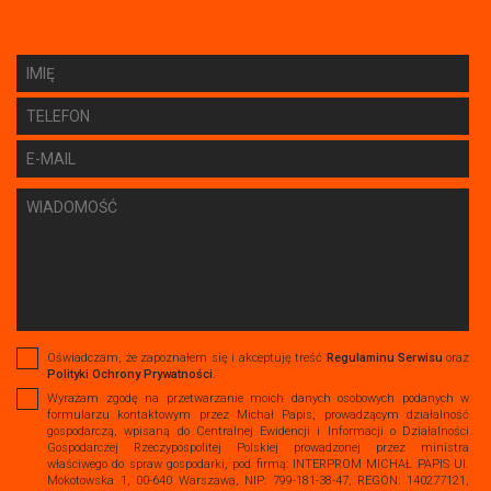
Oświadczam, że zapoznałem się i akceptuję treść
Regulaminu Serwisu
oraz
Polityki Ochrony Prywatności
.
Wyrażam zgodę na przetwarzanie moich danych osobowych podanych w
formularzu kontaktowym przez Michał Papis, prowadzącym działalność
gospodarczą, wpisaną do Centralnej Ewidencji i Informacji o Działalności
Gospodarczej Rzeczypospolitej Polskiej prowadzonej przez ministra
właściwego do spraw gospodarki, pod firmą: INTERPROM MICHAŁ PAPIS Ul.
Mokotowska 1, 00-640 Warszawa, NIP: 799-181-38-47, REGON: 140277121,