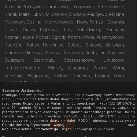
Krzesiny-Pokrzywno-Garaszewo
Krzyżowniki-Smochowice
Kórnik
Malta
Luboń
Miłostowo
Morasko-Radojewo
Mosina
Murowana Goślina
Narmanowice
Nowy Tomyśl
Oborniki
Olszak
Piaski
Piątkowo
Piła
Pobiedziska
Podolany
Poznań Jeżyce
Poznań Ogrody
Poznań Wola
Puszczykowo
Rogoźno
Rataje
Rokietnica
Sołacz
Spławie
Starołęka
Starołęka-Minikowo-Marlewo
Strzeszyn
Suchy Las
Stęszew
Swarzędz
Szamotuły
Szczepankowo
Umultowo
Tarnowo Podgórne
Winiary
Winogrady
Wronki
Wyraj
Września
Wągrowiec
Zieliniec
Łanowo
Ławica
Śrem
Środa Wielkopolska
Świerczewo
Żegrze
Szanowny Użytkowniku!
Szanując Państwa prawo do prywatności jako prowadzący Serwis Internetowy
(dalej „Serwis”) oraz Administrator danych osobowych (dalej „Administrator”) w
rozumieniu Rozporządzenia Parlamentu Europejskiego i Rady (UE) 2016/679 z
Regulamin Serwisu
|
Polityka Ochrony Prywatności
|
dnia 27 kwietnia 2016 r. w sprawie ochrony osób fizycznych w związku z
przetwarzaniem danych osobowych i w sprawie swobodnego przepływu takich
Polityka Plików Cookies
|
Mapa strony
|
Inne
danych oraz uchylenia dyrektywy 95/46/WE (Dz.U.UE.L.2016.119.1 – ogólne
rozporządzenie o ochronie danych – dalej „RODO”), niniejszym przedstawiam
Politykę Ochrony Prywatności – więcej
, oraz
Regulamin Serwisu Internetowego – więcej
, obowiązujące w Serwisie.