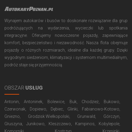
AutokaryPoznan.pl
Wynajem autokarów i busów to doskonałe rozwiązanie dla grup
podróżujących na wydarzenia, wycieczki lub spotkania
integracyjne. Oferujemy nowoczesne pojazdy, zapewniające
komfort, bezpieczeństwo i niezawodność. Nasza flota obejmuje
pojazdy o różnych rozmiarach, idealne dla każdej grupy. Dzięki
wygodnym siedzeniom, klimatyzacji i systemom multimedialnym,
podróż staje się przyjemnością.
OBSZAR
USŁUG
Antonin
Antoninek
Bolewice
Buk
Chodzież
Bukowo
Czerwonak
Dopiewo
Dębiec
Glinki
Fabianowo-Kotowo
Gniezno
Grodzisk Wielkopolski
Grunwald
Górczyn
Głuszyna
Junikowo
Kleszczewo
Kampinos
Kobylepole
Komorniki
Kostrzyn
Krzesinki