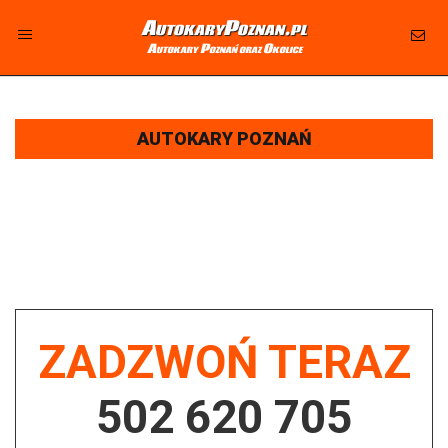
AutokaryPoznan.pl
Autokary Poznań oraz Okolice
AUTOKARY POZNAŃ - WYNAJEM AUTOKARÓW I
BUSÓW - ATRAKCYJNA CENA
AUTOKARY POZNAŃ
DLACZEGO MY?
ZADZWOŃ TERAZ
502 620 705