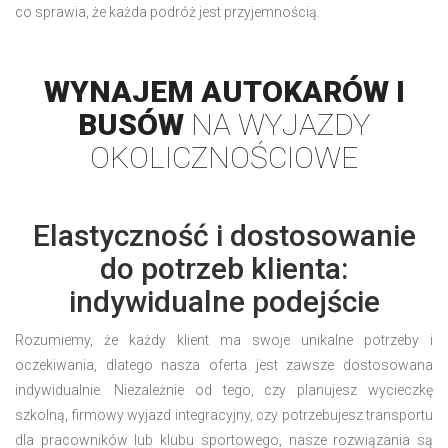
co sprawia, że każda podróż jest przyjemnością.
WYNAJEM AUTOKARÓW I
BUSÓW
NA WYJAZDY
OKOLICZNOŚCIOWE
Elastyczność i dostosowanie
do potrzeb klienta:
indywidualne podejście
Rozumiemy, że każdy klient ma swoje unikalne potrzeby i
oczekiwania, dlatego nasza oferta jest zawsze dostosowana
indywidualnie. Niezależnie od tego, czy planujesz wycieczkę
szkolną, firmowy wyjazd integracyjny, czy potrzebujesz transportu
dla pracowników lub klubu sportowego, nasze rozwiązania są