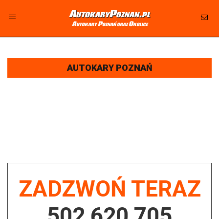
AutokaryPoznan.pl
Autokary Poznań oraz Okolice
AUTOKARY POZNAŃ - WYNAJEM AUTOKARÓW I
BUSÓW - ATRAKCYJNA CENA
AUTOKARY POZNAŃ
AUTOKARY, AUTOBUSY, BUSY OSOBOWE NA CELE TURYSTYCZNE,
WYCIECZKOWE, FIRMOWE, PRACOWNICZE NA WYNAJEM KOSTRZYN
Firma oferująca wynajem autokarów, autobusów i busów osobowych z dojazdem do miejscowości Kostrzyn,
zaprasza do korzystania z naszych usług na różnego rodzaju wyjazdy - turystyczne, szkolne, firmowe wyjazdy
integracyjne, przewozy pracownicze, oraz potrzeby klubów sportowych. Oferujemy komfortowe i bezpieczne
autokary, idealne na wycieczki po Polsce i Europie. Nasza flota jest wyposażona w nowoczesne autokary,
przystosowane do długich podróży, z pełnym wyposażeniem, w tym klimatyzacją i systemami multimedialnymi.
ZADZWOŃ TERAZ
502 620 705