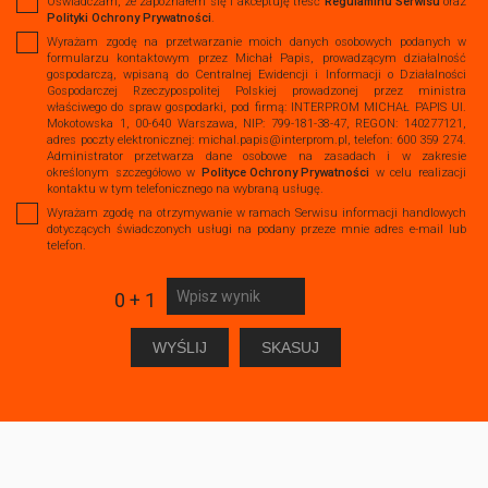
Oświadczam, że zapoznałem się i akceptuję treść
Regulaminu Serwisu
oraz
Polityki Ochrony Prywatności
.
Wyrażam zgodę na przetwarzanie moich danych osobowych podanych w
formularzu kontaktowym przez Michał Papis, prowadzącym działalność
gospodarczą, wpisaną do Centralnej Ewidencji i Informacji o Działalności
Gospodarczej Rzeczypospolitej Polskiej prowadzonej przez ministra
właściwego do spraw gospodarki, pod firmą: INTERPROM MICHAŁ PAPIS Ul.
Mokotowska 1, 00-640 Warszawa, NIP: 799-181-38-47, REGON: 140277121,
adres poczty elektronicznej: michal.papis@interprom.pl, telefon: 600 359 274.
Administrator przetwarza dane osobowe na zasadach i w zakresie
określonym szczegółowo w
Polityce Ochrony Prywatności
w celu realizacji
kontaktu w tym telefonicznego na wybraną usługę.
Wyrażam zgodę na otrzymywanie w ramach Serwisu informacji handlowych
dotyczących świadczonych usługi na podany przeze mnie adres e-mail lub
telefon.
0 + 1