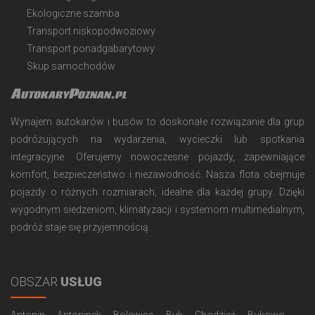
Ekologiczne szamba
Transport niskopodwoziowy
Transport ponadgabarytowy
Skup samochodów
AutokaryPoznan.pl
Wynajem autokarów i busów to doskonałe rozwiązanie dla grup
podróżujących na wydarzenia, wycieczki lub spotkania
integracyjne. Oferujemy nowoczesne pojazdy, zapewniające
komfort, bezpieczeństwo i niezawodność. Nasza flota obejmuje
pojazdy o różnych rozmiarach, idealne dla każdej grupy. Dzięki
wygodnym siedzeniom, klimatyzacji i systemom multimedialnym,
podróż staje się przyjemnością.
OBSZAR
USŁUG
Antonin
Antoninek
Bolewice
Buk
Chodzież
Bukowo