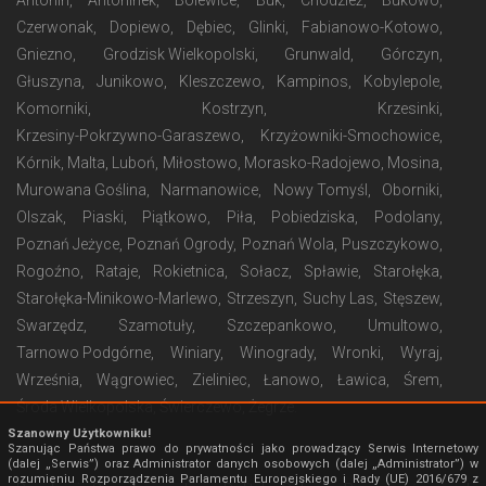
Czerwonak
Dopiewo
Dębiec
Glinki
Fabianowo-Kotowo
Gniezno
Grodzisk Wielkopolski
Grunwald
Górczyn
Głuszyna
Junikowo
Kleszczewo
Kampinos
Kobylepole
Komorniki
Kostrzyn
Krzesinki
Krzesiny-Pokrzywno-Garaszewo
Krzyżowniki-Smochowice
Kórnik
Malta
Luboń
Miłostowo
Morasko-Radojewo
Mosina
Murowana Goślina
Narmanowice
Nowy Tomyśl
Oborniki
Olszak
Piaski
Piątkowo
Piła
Pobiedziska
Podolany
Poznań Jeżyce
Poznań Ogrody
Poznań Wola
Puszczykowo
Rogoźno
Rataje
Rokietnica
Sołacz
Spławie
Starołęka
Starołęka-Minikowo-Marlewo
Strzeszyn
Suchy Las
Stęszew
Swarzędz
Szamotuły
Szczepankowo
Umultowo
Tarnowo Podgórne
Winiary
Winogrady
Wronki
Wyraj
Września
Wągrowiec
Zieliniec
Łanowo
Ławica
Śrem
Środa Wielkopolska
Świerczewo
Żegrze
Szanowny Użytkowniku!
Szanując Państwa prawo do prywatności jako prowadzący Serwis Internetowy
(dalej „Serwis”) oraz Administrator danych osobowych (dalej „Administrator”) w
rozumieniu Rozporządzenia Parlamentu Europejskiego i Rady (UE) 2016/679 z