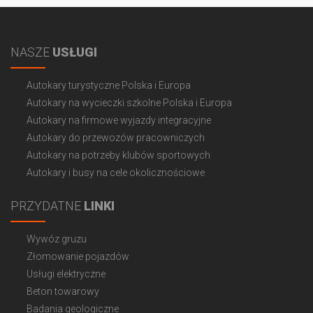
NASZE
USŁUGI
Autokary turystyczne Polska i Europa
Autokary na wycieczki szkolne Polska i Europa
Autokary na firmowe wyjazdy integracyjne
Autokary do przewozów pracowniczych
Autokary na potrzeby klubów sportowych
Autokary i busy na cele okolicznościowe
PRZYDATNE
LINKI
Wywóz gruzu
Złomowanie pojazdów
Usługi elektryczne
Beton towarowy
Badania geologiczne