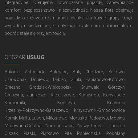
integracyjne. Oferujemy nowoczesne pojazdy, zapewniające
komfort, bezpieczeństwo i niezawodność. Nasza flota obejmuje
pojazdy o różnych rozmiarach, idealne dla każdej grupy. Dzięki
wygodnym siedzeniom, klimatyzacji i systemom multimedialnym,
podróż staje się przyjemnością.
OBSZAR
USŁUG
Antonin
Antoninek
Bolewice
Buk
Chodzież
Bukowo
Czerwonak
Dopiewo
Dębiec
Glinki
Fabianowo-Kotowo
Gniezno
Grodzisk Wielkopolski
Grunwald
Górczyn
Głuszyna
Junikowo
Kleszczewo
Kampinos
Kobylepole
Komorniki
Kostrzyn
Krzesinki
Krzesiny-Pokrzywno-Garaszewo
Krzyżowniki-Smochowice
Kórnik
Malta
Luboń
Miłostowo
Morasko-Radojewo
Mosina
Murowana Goślina
Narmanowice
Nowy Tomyśl
Oborniki
Olszak
Piaski
Piątkowo
Piła
Pobiedziska
Podolany