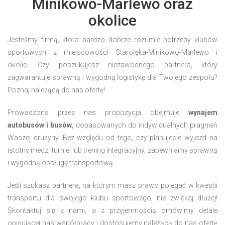
Minikowo-Marlewo oraz
okolice
Jesteśmy firmą, która bardzo dobrze rozumie potrzeby klubów
sportowych z miejscowości Starołęka-Minikowo-Marlewo i
okolic. Czy poszukujesz niezawodnego partnera, który
zagwarantuje sprawną i wygodną logistykę dla Twojego zespołu?
Poznaj należącą do nas ofertę!
Prowadzona przez nas propozycja obejmuje
wynajem
autobusów i busów
, dopasowanych do indywidualnych pragnień
Waszej drużyny. Bez względu od tego, czy planujecie wyjazd na
istotny mecz, turniej lub trening integracyjny, zapewniamy sprawną
i wygodną obsługę transportową.
Jeśli szukasz partnera, na którym masz prawo polegać w kwestii
transportu dla swojego klubu sportowego, nie zwlekaj dłużej!
Skontaktuj się z nami, a z przyjemnością omówimy detale
opisującej nas współpracy i dostosujemy należącą do nas ofertę