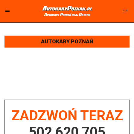
AutokaryPoznan.pl
Autokary Poznań oraz Okolice
AUTOKARY POZNAŃ - WYNAJEM AUTOKARÓW I
BUSÓW - ATRAKCYJNA CENA
AUTOKARY POZNAŃ
AUTOKARY, AUTOBUSY, BUSY OSOBOWE NA CELE TURYSTYCZNE,
WYCIECZKOWE, FIRMOWE, PRACOWNICZE NA WYNAJEM STAROŁĘKA-
MINIKOWO-MARLEWO
Firma oferująca wynajem autokarów, autobusów i busów osobowych z dojazdem do miejscowości Starołęka-
Minikowo-Marlewo, zaprasza do korzystania z naszych usług na różnego rodzaju wyjazdy - turystyczne, szkolne,
firmowe wyjazdy integracyjne, przewozy pracownicze, oraz potrzeby klubów sportowych. Oferujemy
komfortowe i bezpieczne autokary, idealne na wycieczki po Polsce i Europie. Nasza flota jest wyposażona w
nowoczesne autokary, przystosowane do długich podróży, z pełnym wyposażeniem, w tym klimatyzacją i
systemami multimedialnymi.
ZADZWOŃ TERAZ
502 620 705