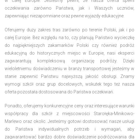
w całej Europie. Jesteśmy pewni, że nasza oferta spełni
oczekiwania zarówno Państwa, jak i Waszych uczniów,
zapewniając niezapomniane oraz pewne wyjazdy edukacyjne.
Oferujemy duży zakres tras zarówno po terenie Polski, jak i po
całej Europie. Bez względu na to, czy planują Państwo wycieczkę
do najpiękniejszych zakamarków Polski czy również podróż
edukacyjną do historycznych miejsc w Europie, nasi eksperci
zagwarantują kompleksową organizację podróży. Dzięki
wieloletniemu doświadczeniu w branży transportowej jesteśmy w
stanie zapewnić Państwu najwyższą jakość obsługi. Znamy
wymogi szkół oraz grup docelowych, wskutek tego też nasza
oferta pozostała dostosowana do Państwa oczekiwań.
Ponadto, oferujemy konkurencyjne ceny oraz interesujące warunki
współpracy dla szkół z miejscowości Starołęka-Minikowo-
Marlewo oraz okolic. Jesteśmy gotowi dostosować nasze usługi
do Państwa indywidualnych potrzeb i wymagań, aby
zagwarantować bardzo dobre doświadczenie podróżowania dla