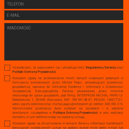
Oświadczam, że zapoznałem się i akceptuję treść
Regulaminu Serwisu
oraz
Polityki Ochrony Prywatności
.
Wyrażam zgodę na przetwarzanie moich danych osobowych podanych w
formularzu kontaktowym przez Michał Papis, prowadzącym działalność
gospodarczą, wpisaną do Centralnej Ewidencji i Informacji o Działalności
Gospodarczej Rzeczypospolitej Polskiej prowadzonej przez ministra
właściwego do spraw gospodarki, pod firmą: INTERPROM MICHAŁ PAPIS Ul.
Mokotowska 1, 00-640 Warszawa, NIP: 799-181-38-47, REGON: 140277121,
adres poczty elektronicznej: michal.papis@interprom.pl, telefon: 600 359 274.
Administrator przetwarza dane osobowe na zasadach i w zakresie
określonym szczegółowo w
Polityce Ochrony Prywatności
w celu realizacji
kontaktu w tym telefonicznego na wybraną usługę.
Wyrażam zgodę na otrzymywanie w ramach Serwisu informacji handlowych
dotyczących świadczonych usługi na podany przeze mnie adres e-mail lub