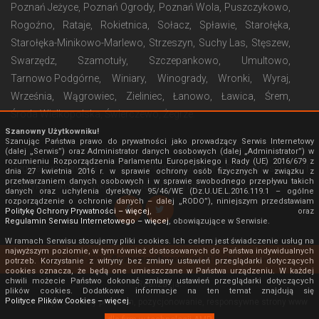
Poznań Jeżyce
Poznań Ogrody
Poznań Wola
Puszczykowo
Rogoźno
Rataje
Rokietnica
Sołacz
Spławie
Starołęka
Starołęka-Minikowo-Marlewo
Strzeszyn
Suchy Las
Stęszew
Swarzędz
Szamotuły
Szczepankowo
Umultowo
Tarnowo Podgórne
Winiary
Winogrady
Wronki
Wyraj
Września
Wągrowiec
Zieliniec
Łanowo
Ławica
Śrem
Środa Wielkopolska
Świerczewo
Żegrze
Szanowny Użytkowniku!
Szanując Państwa prawo do prywatności jako prowadzący Serwis Internetowy
(dalej „Serwis”) oraz Administrator danych osobowych (dalej „Administrator”) w
rozumieniu Rozporządzenia Parlamentu Europejskiego i Rady (UE) 2016/679 z
Regulamin Serwisu
|
Polityka Ochrony Prywatności
|
dnia 27 kwietnia 2016 r. w sprawie ochrony osób fizycznych w związku z
przetwarzaniem danych osobowych i w sprawie swobodnego przepływu takich
Polityka Plików Cookies
|
Mapa strony
|
Inne
danych oraz uchylenia dyrektywy 95/46/WE (Dz.U.UE.L.2016.119.1 – ogólne
rozporządzenie o ochronie danych – dalej „RODO”), niniejszym przedstawiam
Politykę Ochrony Prywatności – więcej
, oraz
Regulamin Serwisu Internetowego – więcej
, obowiązujące w Serwisie.
W ramach Serwisu stosujemy pliki cookies. Ich celem jest świadczenie usług na
najwyższym poziomie, w tym również dostosowanych do Państwa indywidualnych
AutokaryPoznan.pl
Copyright © 2026
All Rights Reserved.
potrzeb. Korzystanie z witryny bez zmiany ustawień przeglądarki dotyczących
cookies oznacza, że będą one umieszczane w Państwa urządzeniu. W każdej
chwili możecie Państwo dokonać zmiany ustawień przeglądarki dotyczących
Realizacja:
plików cookies. Dodatkowe informacje na ten temat znajdują się
Polityce Plików Cookies – więcej
.
Interprom.pl - Domeny premium, pozycjonowanie, responsywne strony www