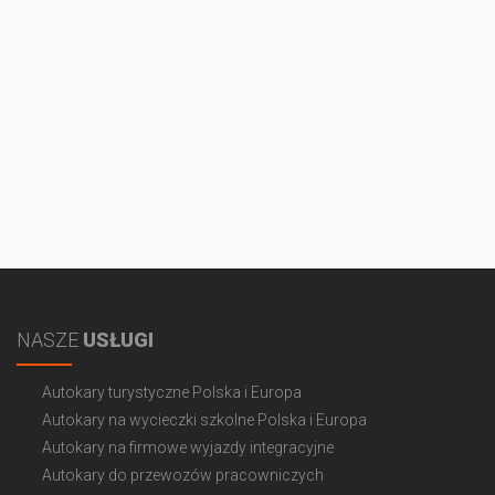
NASZE
USŁUGI
Autokary turystyczne Polska i Europa
Autokary na wycieczki szkolne Polska i Europa
Autokary na firmowe wyjazdy integracyjne
Autokary do przewozów pracowniczych